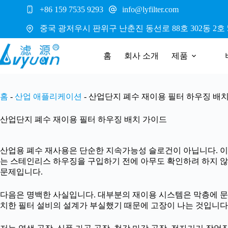
본
+86 159 7535 9293
info@lyfilter.com
문
으
중국 광저우시 판위구 난춘진 동선로 88호 302동 2호 5
로
건
홈
회사 소개
제품
너
뛰
기
홈
-
산업 애플리케이션
-
산업단지 폐수 재이용 필터 하우징 배
산업단지 폐수 재이용 필터 하우징 배치 가이드
산업용 폐수 재사용은 단순한 지속가능성 슬로건이 아닙니다. 이는 
는 스테인리스 하우징을 구입하기 전에 아무도 확인하려 하지 않
문제입니다.
다음은 명백한 사실입니다. 대부분의 재이용 시스템은 막층에 문
치한 필터 설비의 설계가 부실했기 때문에 고장이 나는 것입니다