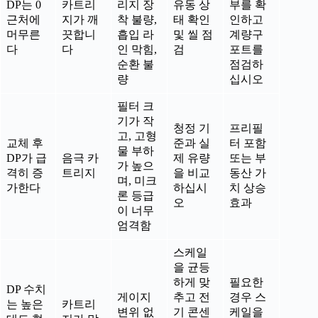
DP는 0
카트리
리지 장
유동 상
부를 확
근처에
지가 깨
착 불량,
태 확인
인하고
머무른
끗합니
흡입 라
및 씰 점
계량구
다
다
인 막힘,
검
포트를
순환 불
점검하
량
십시오
필터 크
기가 작
청정 기
프리필
고, 고형
교체 후
준과 실
터 포함
물 부하
DP가 급
음극 카
제 유량
또는 부
가 높으
격히 증
트리지
을 비교
동산 가
며, 미크
가한다
하십시
치 상승
론 등급
오
효과
이 너무
엄격함
스케일
을 균등
하게 맞
필요한
DP 수치
게이지
추고 전
경우 스
는 높은
카트리
변위 없
기 콘센
케일을