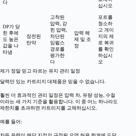
다
십시오
고착된
포트를
압력, 갇
청소하
DP가 닫
힌 압력,
고 게이
힌 후에
압력 해
장전된
차단된
지의 제
도 높은
제 및 조
탄약
임펄스
로 복귀
값을 나
정
경로를
를 확인
타냄
평가한
하십시
다
오
제가 정말 믿고 따르는 유지 관리 일정
달력만 있는 카트리지 대체품은 믿을 수 없습니다.
훨씬 더 효과적인 관리 일정은 압력 차, 유량 성능, 수질
이라는 세 가지 기준을 활용합니다. 이 중 어느 하나라도
제한치를 초과하면 카트리지를 교체하십시오.
예를 들어:
차등 응력이 해당 지점의 규정된 오염 허용 한계에 도달