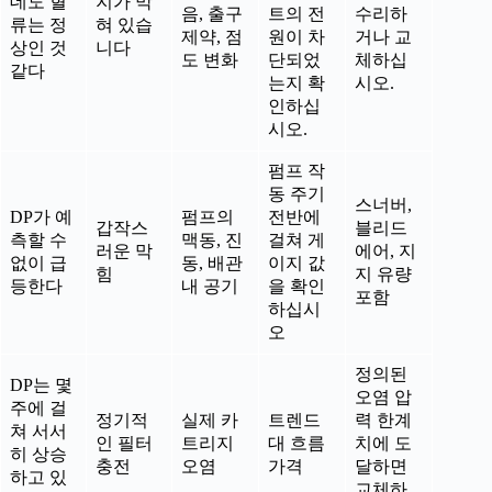
데도 혈
지가 막
음, 출구
트의 전
수리하
류는 정
혀 있습
제약, 점
원이 차
거나 교
상인 것
니다
도 변화
단되었
체하십
같다
는지 확
시오.
인하십
시오.
펌프 작
동 주기
스너버,
DP가 예
펌프의
전반에
갑작스
블리드
측할 수
맥동, 진
걸쳐 게
러운 막
에어, 지
없이 급
동, 배관
이지 값
힘
지 유량
등한다
내 공기
을 확인
포함
하십시
오
정의된
DP는 몇
오염 압
주에 걸
정기적
실제 카
트렌드
력 한계
쳐 서서
인 필터
트리지
대 흐름
치에 도
히 상승
충전
오염
가격
달하면
하고 있
교체하