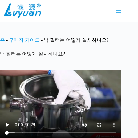
본
문
으
로
건
너
홈
-
구매자 가이드
-
백 필터는 어떻게 설치하나요?
뛰
기
백 필터는 어떻게 설치하나요?