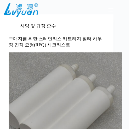
본
문
으
로
사양 및 규정 준수
건
너
뛰
구매자를 위한 스테인리스 카트리지 필터 하우
기
징 견적 요청(RFQ) 체크리스트