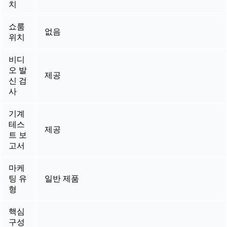
치
쇼룸
없음
위치
비디
오 발
제공
신 검
사
기계
테스
제공
트 보
고서
마케
팅 유
일반 제품
형
핵심
구성