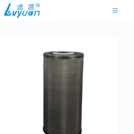
본
문
으
로
건
너
뛰
기