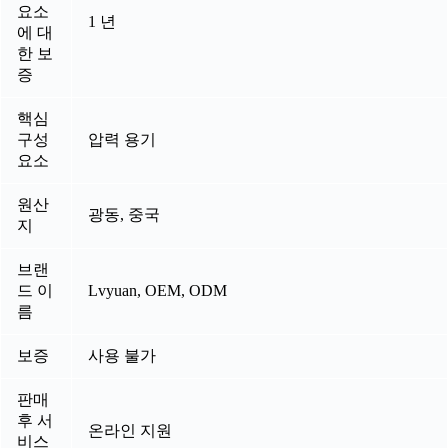
요소
1 년
에 대
한 보
증
핵심
구성
압력 용기
요소
원산
광동, 중국
지
브랜
드 이
Lvyuan, OEM, ODM
름
보증
사용 불가
판매
후 서
온라인 지원
비스