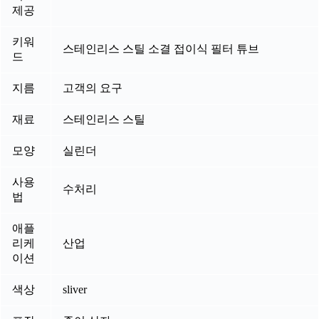
제공
키워
스테인리스 스틸 소결 접이식 필터 튜브
드
지름
고객의 요구
재료
스테인리스 스틸
모양
실린더
사용
수처리
법
애플
리케
산업
이션
색상
sliver