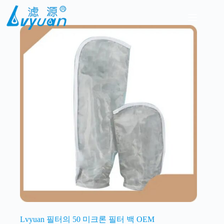
본
문
으
로
건
너
뛰
기
Lvyuan 필터의 50 미크론 필터 백 OEM