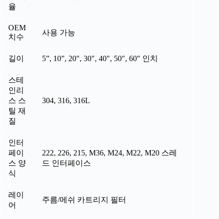
율
OEM
사용 가능
치수
길이
5”, 10”, 20", 30", 40", 50", 60" 인치
스테
인리
스 스
304, 316, 316L
틸 재
질
인터
페이
222, 226, 215, M36, M24, M22, M20 스레
스 양
드 인터페이스
식
레이
주름/메쉬 카트리지 필터
어