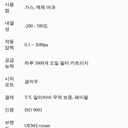
사용
가스, 액체 여과
법
내열
-200 - 500도
성
작동
0.1 ~ 30Mpa
압력
공급
하루 5000개 오일 필터 카트리지
능력
시작
광저우
포트
결제
T/T, 알리바바 무역 보증, 페이팔
인증
ISO 9001
브랜
OEM/Lvyuan