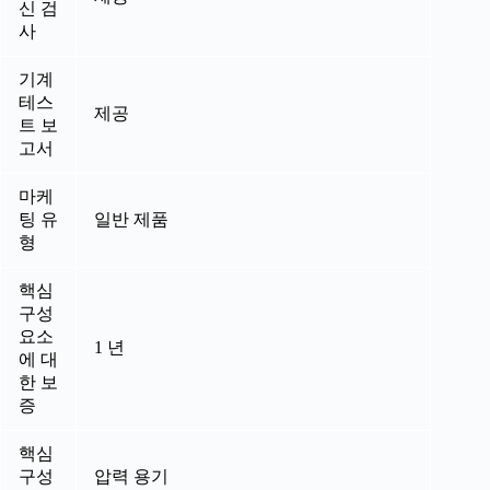
신 검
사
기계
테스
제공
트 보
고서
마케
팅 유
일반 제품
형
핵심
구성
요소
1 년
에 대
한 보
증
핵심
구성
압력 용기