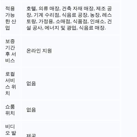
적용
호텔, 의류 매장, 건축 자재 매장, 제조 공
가능
장, 기계 수리점, 식음료 공장, 농장, 레스
한 산
토랑, 가정용, 소매점, 식품점, 인쇄소, 건
업
설 공사, 에너지 및 광업, 식음료 매장.
보증
기간
온라인 지원
후 서
비스
로컬
서비
없음
스 위
치
쇼룸
없음
위치
비디
오 발
제공