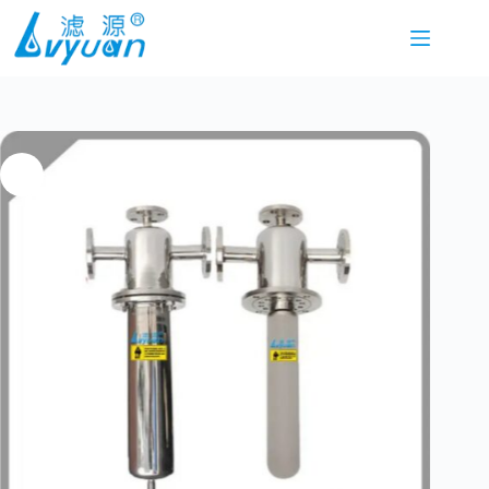
본
문
으
로
건
너
뛰
기