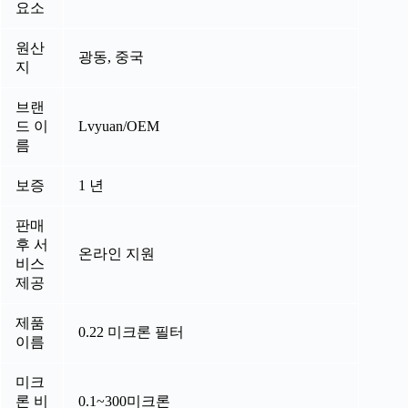
요소
원산
광동, 중국
지
브랜
드 이
Lvyuan/OEM
름
보증
1 년
판매
후 서
온라인 지원
비스
제공
제품
0.22 미크론 필터
이름
미크
론 비
0.1~300미크론