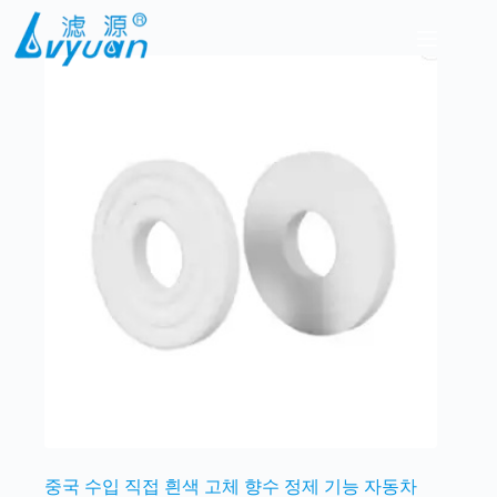
본
문
으
로
건
너
뛰
기
중국 수입 직접 흰색 고체 향수 정제 기능 자동차