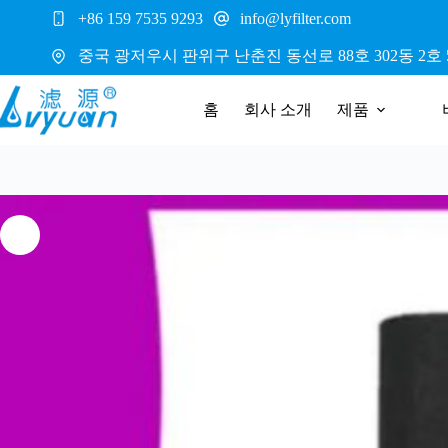
본
+86 159 7535 9293
info@lyfilter.com
문
으
중국 광저우시 판위구 난춘진 동선로 88호 302동 2호 5
로
건
홈
회사 소개
제품
너
뛰
기