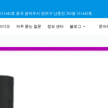
11442호 중국 광저우시 판위구 난춘진 302동 511442호
비디오
자주 묻는 질문
정보 센터
블로그
문의