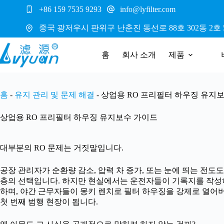
본
+86 159 7535 9293
info@lyfilter.com
문
으
중국 광저우시 판위구 난춘진 동선로 88호 302동 2호 5
로
건
홈
회사 소개
제품
너
뛰
기
홈
-
유지 관리 및 문제 해결
-
상업용 RO 프리필터 하우징 유지
상업용 RO 프리필터 하우징 유지보수 가이드
대부분의 RO 문제는 거짓말입니다.
공장 관리자가 순환량 감소, 압력 차 증가, 또는 눈에 띄는 전도
층의 선택입니다. 하지만 현실에서는 운전자들이 기록지를 작성하
하며, 야간 근무자들이 몽키 렌치로 필터 하우징을 강제로 열어
첫 번째 범행 현장이 됩니다.