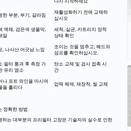
다시 시작하세요
재활성화하기 전에 교체하
평한 부분, 부기, 갈라짐
십시오
색 액체, 검은색 생물막,
세척, 살균, 카트리지 장착
래알
상태 확인
조이는 것을 멈추고, 헤드와
모, 나사산 어긋남 느낌
섬프를 확인하십시오.
소 필터 통과 후 측정 가
탄소 교체 및 검사 접촉 시
한 유리 염소
간
쉬나 포트 와인을 마시며
압력 해제, 재장착, 씰 교체
물을 흘리다
는 정확한 방법
발생하는 대부분의 프리필터 고장은 기술자의 실수로 인한