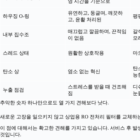
영 시간을 기준으로
유연하고, 둥글며, 깨끗하
하우징 O-링
평
고, 윤활 처리된
매끄럽고 깔끔하며, 끈적임
갈
내부 집수조
이 없음
모
스레드 상태
원활한 상호작용
마
탄
탄소 상
염소 없는 혁신
능
스트레스를 받을 때 건조해
디
누출 점검
짐
눈
추악한 숫자 하나만으로도 열 가지 견해보다 낫다.
새로운 고장을 일으키지 않고 상업용 RO 전처리 필터를 교체하
이 점에 대해서는 확고한 견해를 가지고 있습니다. 서비스 후 
것입니다.